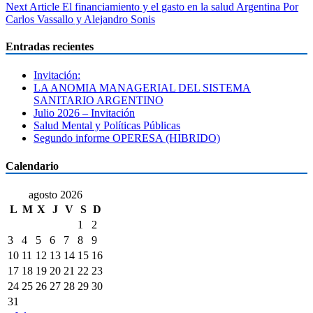
de
Next Article
El financiamiento y el gasto en la salud Argentina Por
entradas
Carlos Vassallo y Alejandro Sonis
Entradas recientes
Invitación:
LA ANOMIA MANAGERIAL DEL SISTEMA
SANITARIO ARGENTINO
Julio 2026 – Invitación
Salud Mental y Políticas Públicas
Segundo informe OPERESA (HIBRIDO)
Calendario
agosto 2026
L
M
X
J
V
S
D
1
2
3
4
5
6
7
8
9
10
11
12
13
14
15
16
17
18
19
20
21
22
23
24
25
26
27
28
29
30
31