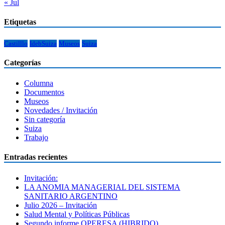
« Jul
Etiquetas
Castilllo
IdebSuiza
Museos
Suiza
Categorías
Columna
Documentos
Museos
Novedades / Invitación
Sin categoría
Suiza
Trabajo
Entradas recientes
Invitación:
LA ANOMIA MANAGERIAL DEL SISTEMA
SANITARIO ARGENTINO
Julio 2026 – Invitación
Salud Mental y Políticas Públicas
Segundo informe OPERESA (HIBRIDO)