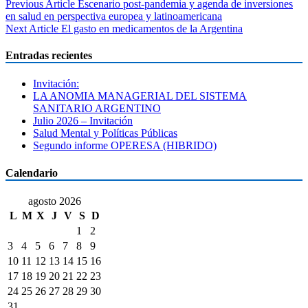
Navegación
Previous Article
Escenario post-pandemia y agenda de inversiones
en salud en perspectiva europea y latinoamericana
de
Next Article
El gasto en medicamentos de la Argentina
entradas
Entradas recientes
Invitación:
LA ANOMIA MANAGERIAL DEL SISTEMA
SANITARIO ARGENTINO
Julio 2026 – Invitación
Salud Mental y Políticas Públicas
Segundo informe OPERESA (HIBRIDO)
Calendario
agosto 2026
L
M
X
J
V
S
D
1
2
3
4
5
6
7
8
9
10
11
12
13
14
15
16
17
18
19
20
21
22
23
24
25
26
27
28
29
30
31