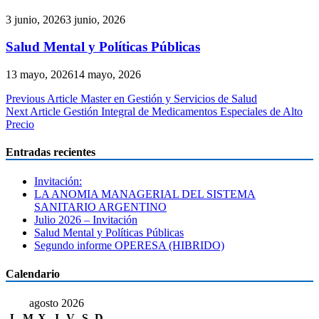
3 junio, 2026
3 junio, 2026
Salud Mental y Políticas Públicas
13 mayo, 2026
14 mayo, 2026
Navegación
Previous Article
Master en Gestión y Servicios de Salud
Next Article
Gestión Integral de Medicamentos Especiales de Alto
de
Precio
entradas
Entradas recientes
Invitación:
LA ANOMIA MANAGERIAL DEL SISTEMA
SANITARIO ARGENTINO
Julio 2026 – Invitación
Salud Mental y Políticas Públicas
Segundo informe OPERESA (HIBRIDO)
Calendario
agosto 2026
L
M
X
J
V
S
D