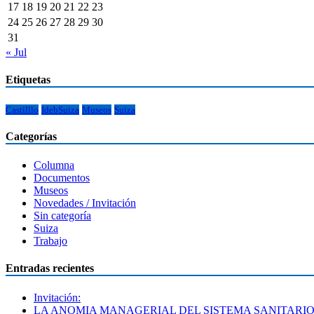
17
18
19
20
21
22
23
24
25
26
27
28
29
30
31
« Jul
Etiquetas
Castilllo
IdebSuiza
Museos
Suiza
Categorías
Columna
Documentos
Museos
Novedades / Invitación
Sin categoría
Suiza
Trabajo
Entradas recientes
Invitación:
LA ANOMIA MANAGERIAL DEL SISTEMA SANITARI