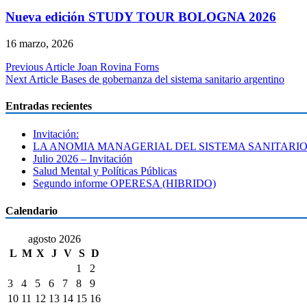
Nueva edición STUDY TOUR BOLOGNA 2026
16 marzo, 2026
Navegación
Previous Article
Joan Rovina Forns
Next Article
Bases de gobernanza del sistema sanitario argentino
de
entradas
Entradas recientes
Invitación:
LA ANOMIA MANAGERIAL DEL SISTEMA SANITARI
Julio 2026 – Invitación
Salud Mental y Políticas Públicas
Segundo informe OPERESA (HIBRIDO)
Calendario
agosto 2026
L
M
X
J
V
S
D
1
2
3
4
5
6
7
8
9
10
11
12
13
14
15
16