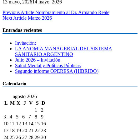
13 mayo, 2026
14 mayo, 2026
Navegación
Previous Article
Nombramiento al Dr. Armando Reale
Next Article
Marzo 2026
de
entradas
Entradas recientes
Invitación:
LA ANOMIA MANAGERIAL DEL SISTEMA
SANITARIO ARGENTINO
Julio 2026 – Invitación
Salud Mental y Políticas Públicas
Segundo informe OPERESA (HIBRIDO)
Calendario
agosto 2026
L
M
X
J
V
S
D
1
2
3
4
5
6
7
8
9
10
11
12
13
14
15
16
17
18
19
20
21
22
23
24
25
26
27
28
29
30