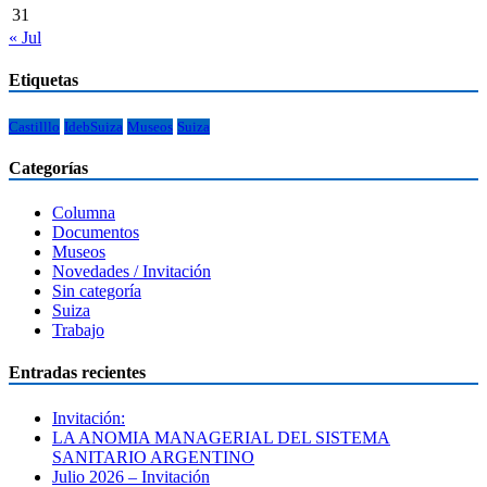
31
« Jul
Etiquetas
Castilllo
IdebSuiza
Museos
Suiza
Categorías
Columna
Documentos
Museos
Novedades / Invitación
Sin categoría
Suiza
Trabajo
Entradas recientes
Invitación:
LA ANOMIA MANAGERIAL DEL SISTEMA
SANITARIO ARGENTINO
Julio 2026 – Invitación